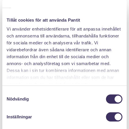
Tillåt cookies för att använda Pantit
2. Lämna påsen hos PostNord
Vi använder enhetsidentifierare för att anpassa innehållet
Vi betalar alltid portot tur och retur. Paketet är
och annonserna till användarna, tillhandahålla funktioner
försäkrat upp till 50 000 kr och anländer dagen efter
för sociala medier och analysera vår trafik. Vi
du skickar det.
vidarebefordrar även sådana identifierare och annan
information från din enhet till de sociala medier och
annons- och analysföretag som vi samarbetar med.
Dessa kan i sin tur kombinera informationen med annan
information som du har tillhandahållit eller som de har
samlat in när du har använt deras tjänster.
Samtyckesval
Nödvändig
3. Lånesumman till ditt konto
Så snart vi mottagit paketet skickar vi ett
Inställningar
låneerbjudande till dig. Oftast har du pengarna på 5
minuter.