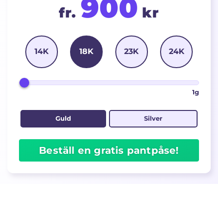
900
fr.
kr
14K
18K
23K
24K
1g
Guld
Silver
Beställ en gratis pantpåse!